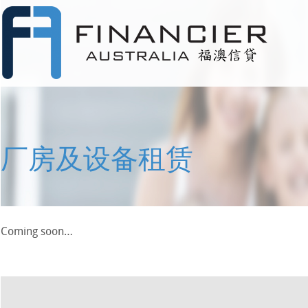
厂房及设备租赁
Coming soon…