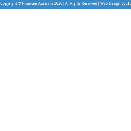
Copyright © Financier Australia 2026| All Rights Reserved
| Web Design
By
IT