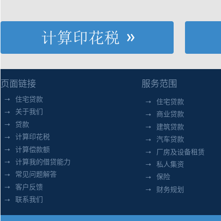
页面链接
服务范围
住宅贷款
住宅贷款
关于我们
商业贷款
贷款
建筑贷款
计算印花税
汽车贷款
计算偿款额
厂房及设备租赁
计算我的借贷能力
私人集资
常见问题解答
保险
客户反馈
财务规划
联系我们